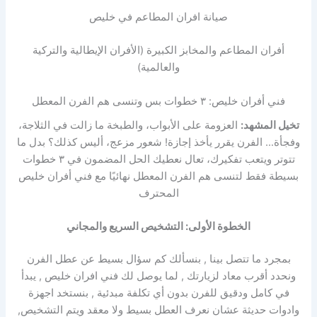
صيانة افران المطاعم في خليص
أفران المطاعم والمخابز الكبيرة (الأفران الإيطالية والتركية
والعالمية)
فني أفران خليص: ٣ خطوات بس وتنسى هم الفرن المعطل
تخيل المشهد:
العزومة على الأبواب، والطبخة ما زالت في الثلاجة،
وفجأة… الفرن يقرر يأخذ إجازة! شعور مزعج، أليس كذلك؟ بدل ما
تتوتر ويتعب تفكيرك، تعال نعطيك الحل المضمون في ٣ خطوات
بسيطة فقط لتنسى هم الفرن المعطل نهائيًا مع فني أفران خليص
المحترف
الخطوة الأولى: التشخيص السريع والمجاني
بمجرد ما تتصل بينا , بنسألك كم سؤال بسيط عن عطل الفرن
ونحدد أقرب معاد لزيارتك , لما يوصل لك فني افران خليص , يبدأ
في كامل ودقيق للفرن بدون أي تكلفة مبدئية , بنستخد اجهزة
وادوات حديثة عشان نعرف العطل بسيط ولا معقد ويتم التشخيص,