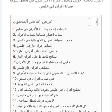
الفرن بحالتة الأولي وتطيل عمرة الافتراضي, في
أفضل شركة
صيانة افران في خليص
عرض عناصر المحتوي
خدمات إصلاح وصيانة الأفران في صليح
أسباب اختيار خدماتنا لصيانة الأفران
خدمات صيانة الأفران الكهربائية في خليص
صيانة افران غاز في خليص
ما هي أسباب تلف أفران الغاز؟
نصائح للحفاظ على أفران الغاز
حلول إصلاح شاملة لجميع مشاكل الأفران
مصلحي افران غاز خليص
كيفية الاتصال بنا للحصول على خدمات صيانة الأفران
فني صيانة افران في خليص
خدمة الدعم الفني الفورية
تصليح افران في خليص بجودة عالية وتكلفة اقل
شركة صيانة بوتاجاز في خليص
لا تترك فرنك لعطل مفاجئ
كل الماركات تحت سقف واحد من الخبرة والاحترافية
فني أفران خليص: ٣ خطوات بس وتنسى هم الفرن المعطل