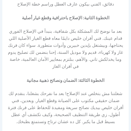
دقائق، الفني بيكون عارف العطل وراسم خطة الإصلاح
الخطوة الثانية: الإصلاح باحترافية وقطع غيار أصلية
بعد ما نوضح لك المشكلة بكل شفافية، بنبدأ في الإصلاح الفوري
قدام عينك. فني أفران خليص دايمًا معاه قطع الغيار الأصلية اللي
يحتاجها، وبيشتغل بإيدين خبيرين وأدوات متطورة. سواء كان فرنك
غاز ولا كهرباء، قديم ولا موديل السنة، إحنا بنضمن لك تصليح يدوم
وما يخذلكش تاني. والأهم، بنلتزم بمعايير الأمان العالمية، خاصة
في أفران الغاز
الخطوة الثالثة: الضمان ونصائح ذهبية مجانية
شغلتنا مش بتخلص عند الإصلاح! بعد ما نفرحك بشغلنا، بنقدم لك
ضمان حقيقي مكتوب على الصيانة وقطع الغيار. وبعدين، فني
أفران خليص بيديك نصائح سريعة ومفيدة للحفاظ على فرنك فترة
أطول، زي طريقة التنظيف الصحيحة، وكيف تكتشف أي عطل
بسيط قبل ما يكبر. كل ده عشان ترتاح وتستمتع بطبخك.