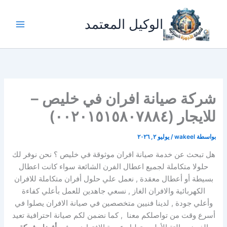
خطي
لى
الوكيل المعتمد
لمحتوى
شركة صيانة افران في خليص –
للايجار (٠٠٢٠١٥١٥٨٠٧٨٨٤)
بواسطة
wakeel
/
يوليو ٢, ٢٠٢٦
هل تبحث عن خدمة صيانة افران موثوقة في خليص ؟ نحن نوفر لك
حلولا متكاملة لجميع اعطال الفرن الشائعة سواء كانت اعطال
بسيطة أو أعطال معقدة , نعمل علي حلول أفران متكاملة للافران
الكهربائية والافران الغاز , نسعي جاهدين للعمل بأعلي كفاءة
وأعلي جودة , لدينا فنيين متخصصين في صيانة الافران يصلوا في
أسرع وقت من تواصلكم معنا , كما نضمن لكم صيانة احترافية تعيد