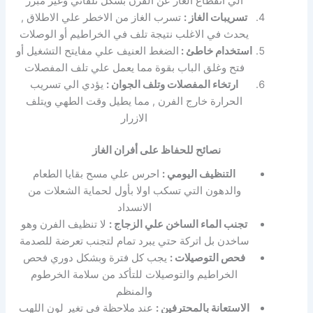
الي انقطاع الغاز عن الفرن بشكل تلقائي وغير مبرر
تسريبات الغاز :
تسرب الغاز من الاخطر علي الاطلاق ,
يحدث في الاغلب نتيجة تلف في الخراطيم أو الوصلات
استخدام خاطئ :
الضغط العنيف علي مفايتح التشغيل أو
فتح وغلق الباب بقوة مما يعمل علي تلف المفصلات
ارتخاء المفصلات وتلف الجوان :
يؤدي الي تسريب
الحرارة خارج الفرن , مما يطيل وقت الطهي ويتلف
الازرار
نصائح للحفاظ على أفران الغاز
التنظيف اليومي :
احرس علي مسح بقايا الطعام
والدهون التي تسكب اولا بأول لحماية الشعلات من
الانسداد
تجنب الماء الساخن علي الزجاج :
لا تنظيف الفرن وهو
ساخدن بل اتركة حتي يبرد تمام لتجنب تعرضة للصدمة
فحص التوصيلات :
يجب كل فترة وبشكل دوري فحص
الخراطيم والتوصيلات للتأكد من سلامة الخرطوم
والمنظم
الاستعانة بالمحترفين :
عند ملاحظة في تغير لون اللهب