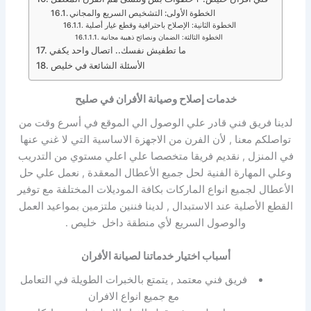
الخطوة الأولى: التشخيص السريع والمجاني
الخطوة الثانية: الإصلاح باحترافية وقطع غيار أصلية
الخطوة الثالثة: الضمان ونصائح ذهبية مجانية
ما تطفيش نفسك.. اتصال واحد يكفي
الأسئلة الشائعة في خليص
خدمات إصلاح وصيانة الأفران في صليح
لدينا فريق فني قادر علي الوصول الي الموقع في أسرع وقت من
تواصلكم معنا , لأن الفرن من الاجهزة الاساسية التي لا غني عنها
في المنزل , نقديم فريقا متخصصا علي اعلي مستوي من التدريب
وعلي المهارة الفنية لحل جميع الأعطال المعقدة , نعمل علي حل
الأعطال لجميع انواع الماركات بكافة الموديلات المختلفة مع توفير
القطع الأصلية عند الاستبدال , لدينا فننين ملتزمين بمواعيد العمل
والوصول السريع لأي منطقة داخل خليص .
أسباب اختيار خدماتنا لصيانة الأفران
فريق فني معتمد , يتمتع بالخبرات الطويلة في التعامل
مع جميع انواع الافران