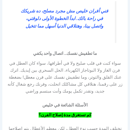
فني أفران خليص مش مجرد مصلح، ده شريكك
في راحة بالك. ابدأ الخطوة الأولى دلوقتي،
واتصل بينا، وهتلاقي الدنيا أسهل مما تتخيل
ما تطفيش نفسك.. اتصال واحد يكفي
سواء كنت في قلب صليح ولا في أطرافها، سواء كان العطل في
فرن الغاز ولا البوتاجاز الكهرباء، الحل السحري بين إيديك. اترك
عنك القلق والتوتر، وما تطفيش نفسك على فرن معطل! بضغطة
زر على رقمنا، هتلاقي كل مشاكلك اتحلت، وفرنك رجع شغال كأنه
جديد، وتقدر تكمل يومك وأنت مبتسم وراضي
الأسئلة الشائعة في خليص
كم تستغرق مدة إصلاح الفرن؟
تختلف المدة حسب نوع العطل، لكن معظم الأعطال يتم إصلاحها