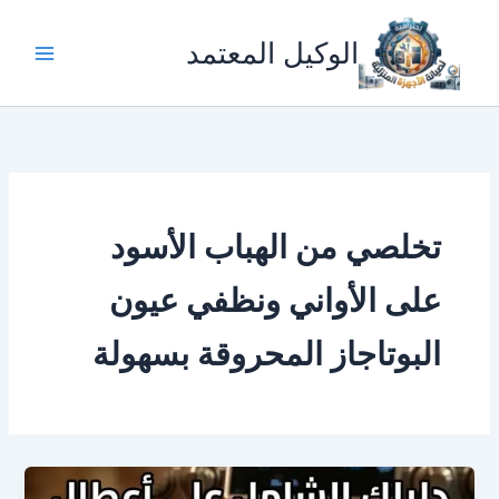
خطي
لى
الوكيل المعتمد
لمحتوى
​تخلصي من الهباب الأسود
على الأواني ونظفي عيون
البوتاجاز المحروقة بسهولة