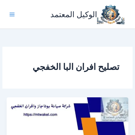
خطي
لى
الوكيل المعتمد
لمحتوى
تصليح افران البا الخفجي