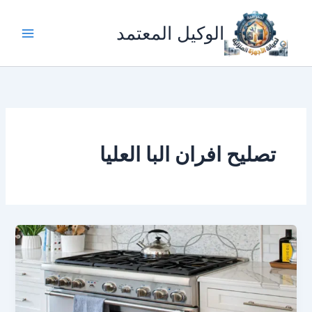
خطي
لى
الوكيل المعتمد
لمحتوى
تصليح افران البا العليا