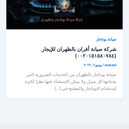
صيانة بوتاجاز
شركة صيانة أفران بالظهران للإيجار
(٠٠٢٠١٥١٥٨٠٧٨٤)
wakeel
/
يونيو ٦, ٢٠٢٦
صيانة بوتاجاز بالظهران من الخدمات الضرورية التي
يحتاجها كل منزل ولا يمكن الإستغناء عنها نظرا لكثرة
إستخدام البوتاجاز والمطبخ في […]