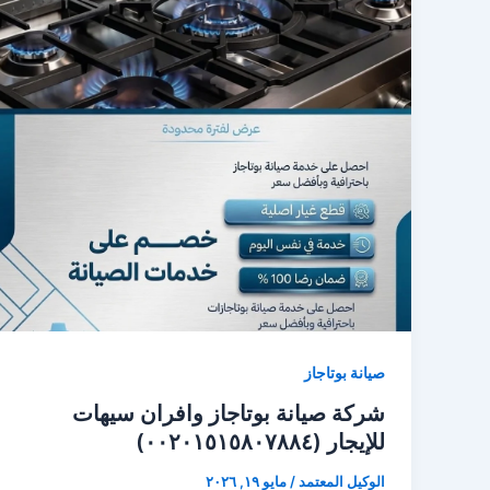
صيانة بوتاجاز
شركة صيانة بوتاجاز وافران سيهات
للإيجار (٠٠٢٠١٥١٥٨٠٧٨٨٤)
الوكيل المعتمد
/
مايو ١٩, ٢٠٢٦