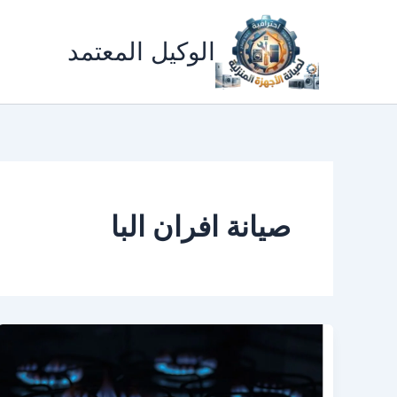
خطي
لى
الوكيل المعتمد
لمحتوى
صيانة افران البا