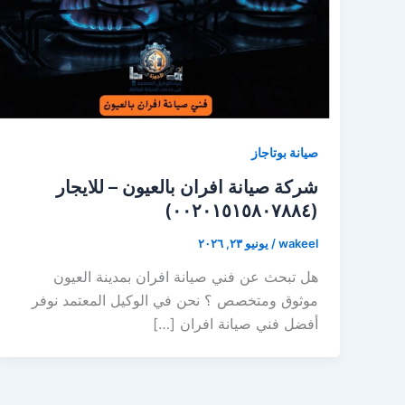
صيانة بوتاجاز
شركة صيانة افران بالعيون – للايجار
(٠٠٢٠١٥١٥٨٠٧٨٨٤)
wakeel
/
يونيو ٢٣, ٢٠٢٦
هل تبحث عن فني صيانة افران بمدينة العيون
موثوق ومتخصص ؟ نحن في الوكيل المعتمد نوفر
أفضل فني صيانة افران […]