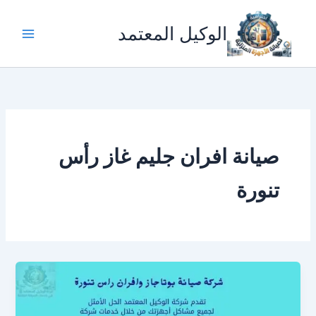
خطي
لى
الوكيل المعتمد
لمحتوى
صيانة افران جليم غاز رأس
تنورة