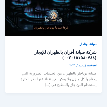
صيانة بوتاجاز
شركة صيانة أفران بالظهران للإيجار
(٠٠٢٠١٥١٥٨٠٧٨٤)
wakeel
/
يونيو ٦, ٢٠٢٦
صيانة بوتاجاز بالظهران من الخدمات الضرورية التي
يحتاجها كل منزل ولا يمكن الإستغناء عنها نظرا لكثرة
إستخدام البوتاجاز والمطبخ في […]