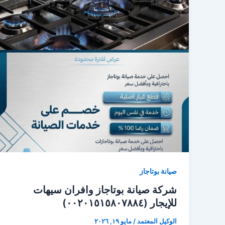
صيانة بوتاجاز
شركة صيانة بوتاجاز وافران سيهات
للإيجار (٠٠٢٠١٥١٥٨٠٧٨٨٤)
الوكيل المعتمد
/
مايو ١٩, ٢٠٢٦