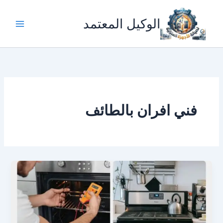
خطي
لى
الوكيل المعتمد
لمحتوى
فني افران بالطائف